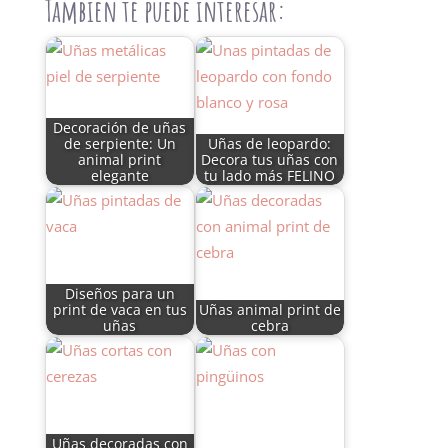
Tambien te puede interesar:
Decoración de uñas
de serpiente: Un
Uñas de leopardo:
animal print
Decora tus uñas con
elegante
tu lado más FELINO
Diseños para un
print de vaca en tus
Uñas animal print de
uñas
cebra
Uñas decoradas con