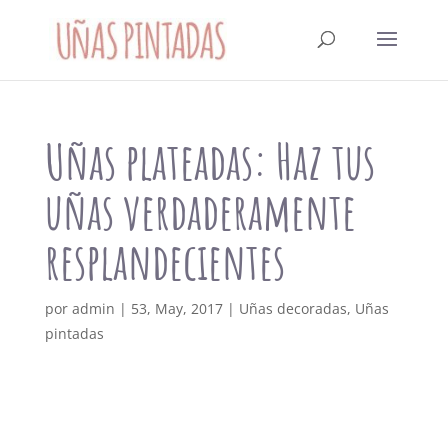
Uñas plateadas: Haz tus
uñas verdaderamente
resplandecientes
por
admin
|
53, May, 2017
|
Uñas decoradas
,
Uñas
pintadas