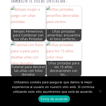
Relojes Femeninos
Uñas pintadas
para Combinar con
amarillas: encuentra
tus Uñas Pintadas
el tono perfecto…
Uñas pintadas para
Tutorial para decorar
los 15 años:
las uñas con hilos
decoraciones con
dorados
las…
Utilizamos cookies para asegurar que damos la mejor
experiencia al usuario en nuestro sitio web. Si continúa
utilizando este sitio asumiremos que está de acuerdo.
Uñas mate: Sé
Estoy de acuerdo
difente con esta
Uñas góticas: