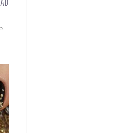
dad
es.