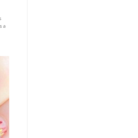
s
s a