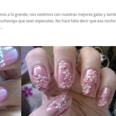
mos a lo grande, nos vestimos con nuestras mejores galas y tam
chevieja que sean especiales. No hace falta decir que esa noche
..