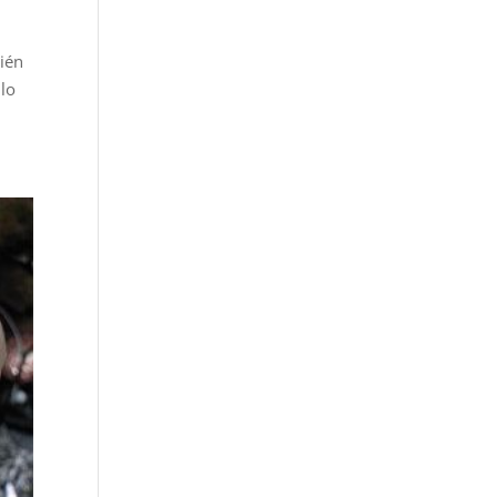
bién
 lo