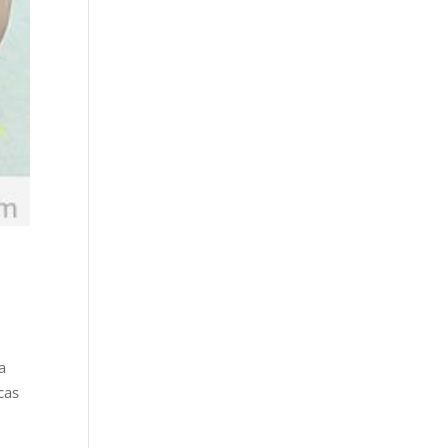
a
cas