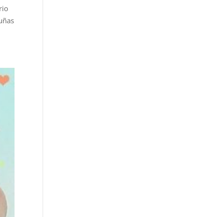
rio
 uñas