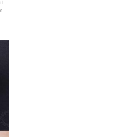
il
on