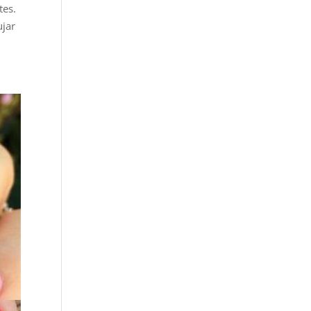
tes.
ujar