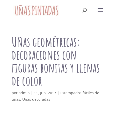
Uñas geométricas:
decoraciones con
figuras bonitas y llenas
de color
por
admin
|
11, Jun, 2017
|
Estampados fáciles de
uñas
,
Uñas decoradas