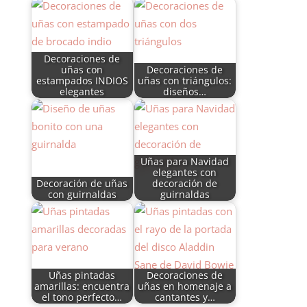
Decoraciones de
uñas con
Decoraciones de
estampados INDIOS
uñas con triángulos:
elegantes
diseños…
Uñas para Navidad
elegantes con
Decoración de uñas
decoración de
con guirnaldas
guirnaldas
Uñas pintadas
Decoraciones de
amarillas: encuentra
uñas en homenaje a
el tono perfecto…
cantantes y…