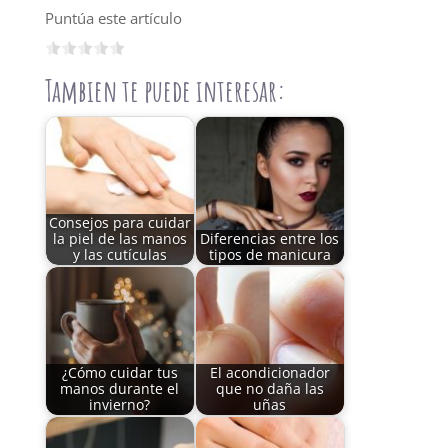
Puntúa este artículo
Tambien te puede interesar:
Consejos para cuidar
la piel de las manos
Diferencias entre los
y las cutículas
tipos de manicura
¿Cómo cuidar tus
El acondicionador
manos durante el
que no daña las
invierno?
uñas