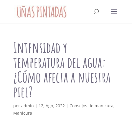
Intensidad y
temperatura del agua:
¿Cómo afecta a nuestra
piel?
por
admin
|
12, Ago, 2022
|
Consejos de manicura
,
Manicura