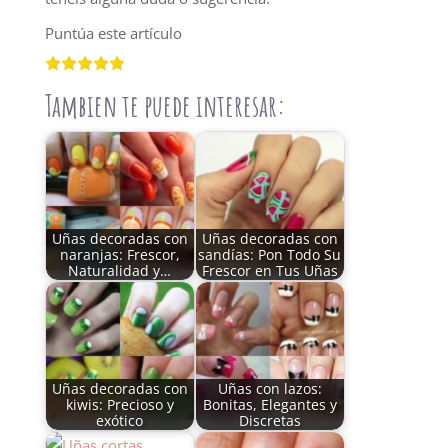
Puntúa este artículo
Tambien te puede interesar:
Uñas decoradas con
Uñas decoradas con
naranjas: Frescor,
sandías: Pon Todo Su
Naturalidad y…
Frescor en Tus Uñas
Uñas decoradas con
Uñas con lazos:
kiwis: Precioso y
Bonitas, Elegantes y
exótico
Discretas