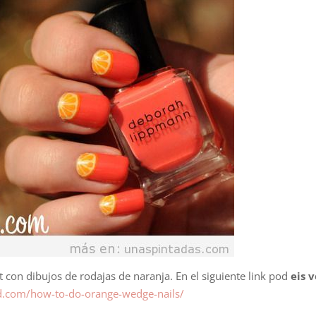
con dibujos de rodajas de naranja. En el siguiente link pod
eis v
d.com/how-to-do-orange-wedge-nails/