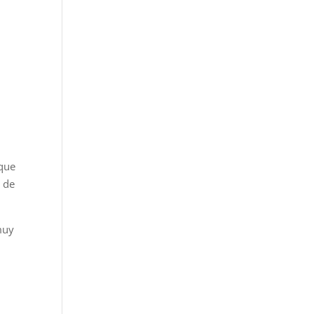
 que
r de
muy