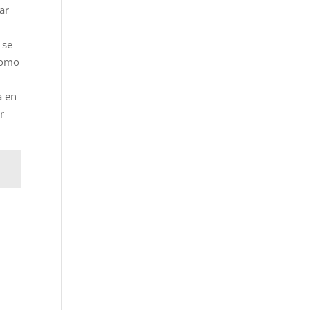
ar
 se
 como
a en
r