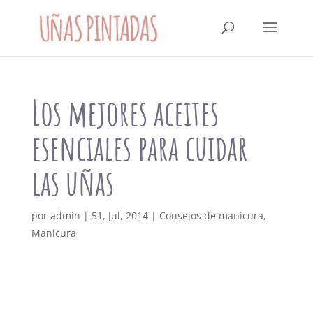
Los mejores aceites
esenciales para cuidar
las uñas
por
admin
|
51, Jul, 2014
|
Consejos de manicura
,
Manicura