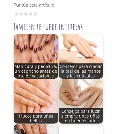
Puntúa este artículo
Tambien te puede interesar:
Manicura y pedicura,
Consejos para cuidar
un capricho antes de
la piel de las manos
irte de vacaciones
y las cutículas
Consejos para lucir
Trucos para uñas
siempre unas uñas
bellas
en buen estado