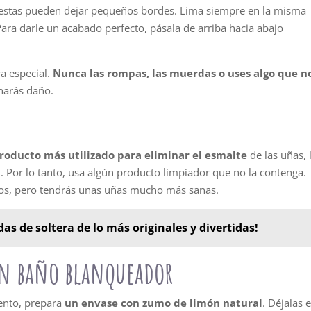
ue estas pueden dejar pequeños bordes. Lima siempre en la misma
ara darle un acabado perfecto, pásala de arriba hacia abajo
ra especial.
Nunca las rompas, las muerdas o uses algo que n
 harás daño.
roducto más utilizado para eliminar el esmalte
de las uñas, 
n. Por lo tanto, usa algún producto limpiador que no la contenga.
stos, pero tendrás unas uñas mucho más sanas.
as de soltera de lo más originales y divertidas!
un baño blanqueador
lento, prepara
un envase con zumo de limón natural
. Déjalas 