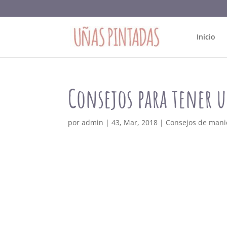
Inicio
Consejos para tener u
por
admin
|
43, Mar, 2018
|
Consejos de mani