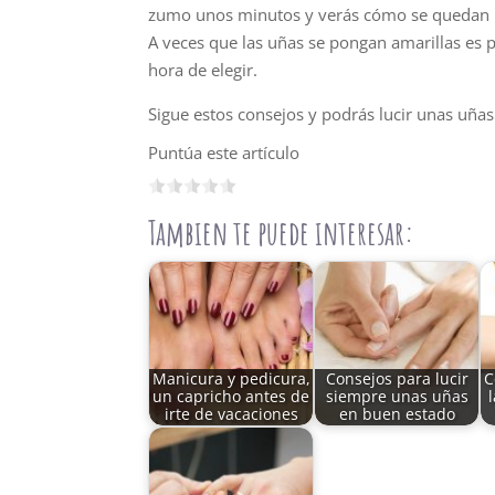
zumo unos minutos y verás cómo se quedan 
A veces que las uñas se pongan amarillas es po
hora de elegir.
Sigue estos consejos y podrás lucir unas uña
Puntúa este artículo
Tambien te puede interesar:
Manicura y pedicura,
Consejos para lucir
C
un capricho antes de
siempre unas uñas
irte de vacaciones
en buen estado