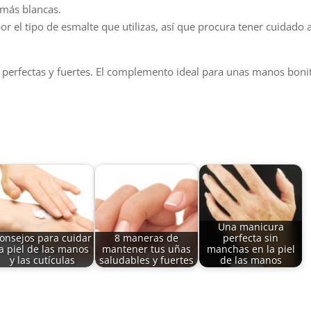
más blancas.
r el tipo de esmalte que utilizas, así que procura tener cuidado a
s perfectas y fuertes. El complemento ideal para unas manos boni
Una manicura
onsejos para cuidar
8 maneras de
perfecta sin
la piel de las manos
mantener tus uñas
manchas en la piel
y las cutículas
saludables y fuertes
de las manos