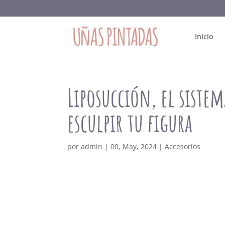
Inicio
Liposucción, el sistem
esculpir tu figura
por
admin
|
00, May, 2024
|
Accesorios