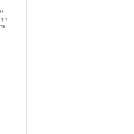
as
tipo
rte
o