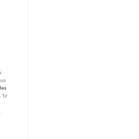
u
sus
des
. Te
,