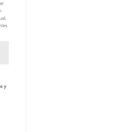
el
n
ual,
ntes
a y
l