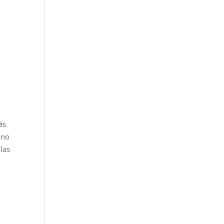
ás
uno
las