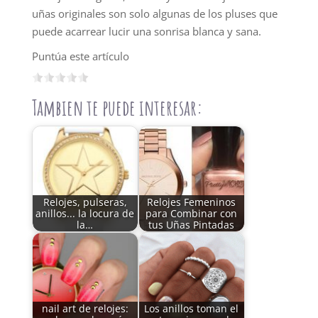
uñas originales son solo algunas de los pluses que
puede acarrear lucir una sonrisa blanca y sana.
Puntúa este artículo
Tambien te puede interesar:
Relojes, pulseras,
Relojes Femeninos
anillos... la locura de
para Combinar con
la…
tus Uñas Pintadas
nail art de relojes:
Los anillos toman el