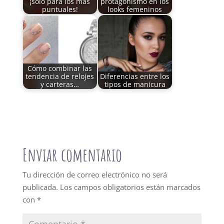
¡solo para los más
protagonismo en los
puntuales!
looks femeninos
Cómo combinar las
tendencia de relojes
Diferencias entre los
y carteras…
tipos de manicura
Enviar comentario
Tu dirección de correo electrónico no será
publicada.
Los campos obligatorios están marcados
con
*