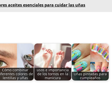
res aceites esenciales para cuidar las uñas
Cómo combinar
usos e importancia
iferentes colores de
de los tornos en la
Uñas pintadas para
lentillas y uñas
manicura
cumpleaños