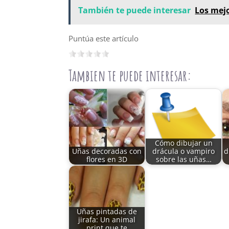
También te puede interesar
Los mejo
Puntúa este artículo
Tambien te puede interesar:
Cómo dibujar un
Uñas decoradas con
drácula o vampiro
d
flores en 3D
sobre las uñas…
Uñas pintadas de
jirafa: Un animal
print que te