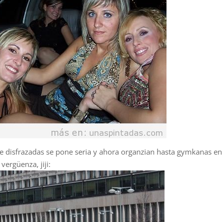
lle disfrazadas se pone seria y ahora organzian hasta gymkanas e
ergüenza, jiji: