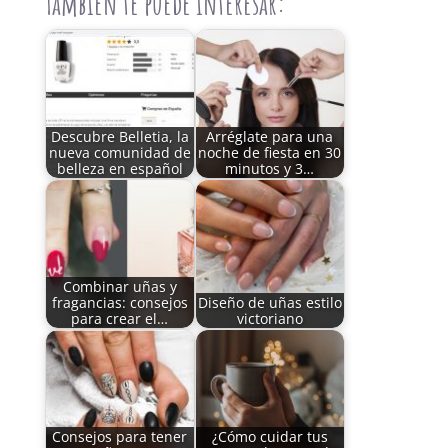
Tambien te puede interesar:
Descubre Belletia, la
Arréglate para una
nueva comunidad de
noche de fiesta en 30
belleza en español
minutos y 3…
Combinar uñas y
fragancias: consejos
Diseño de uñas estilo
para crear el…
victoriano
Consejos para tener
¿Cómo cuidar tus