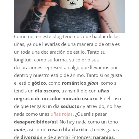
Cómo no, en este blog tenemos que hablar de las
uñas, ya que llevarlas de una manera o de otra es
un toda una declaración de estilo. Tanto su
longitud, como su forma, su color o sus
decoraciones representan algo que llevamos por
dentro y nuestro estilo de ánimo. Tanto si os gusta
el estilo
gótico
, como
romántico
glam
, como si
tenéis un
día oscuro
, transmitidlo con
uñas
negras o de un color morado oscuro
. En el caso
de que tengáis un día
seductor
y atrevido, no hay
nada como unas
uñas rojas
. ¿Queréis pasar
desapercibidos/as
? No hay nada como un tono
nude
, así como
rosa o lila clarito
. ¿Tenéis ganas
de
diversión
y de alegría? Entonces:
naranjas,