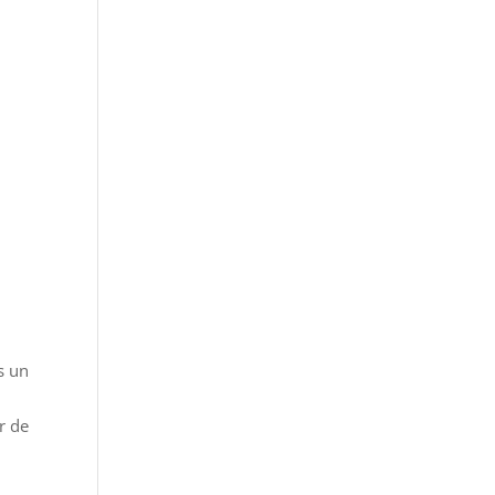
s un
r de