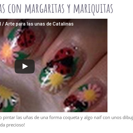
as con margaritas y mariquitas
l / Arte para las unas de Catalinas
 pintar las uñas de una forma coqueta y algo naif con unos dibu
eda precioso!