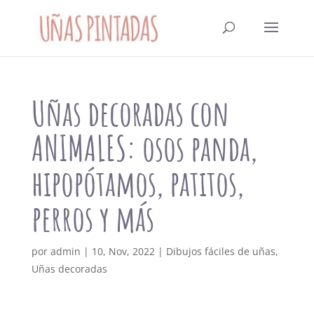
Uñas decoradas con
ANIMALES: osos panda,
hipopótamos, patitos,
perros y más
por
admin
|
10, Nov, 2022
|
Dibujos fáciles de uñas
,
Uñas decoradas