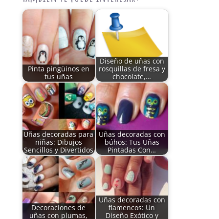
Diseño de uñas con
Pinta pingüinos en
rosquillas de fresa y
tus uñas
chocolate,…
Uñas decoradas para
Uñas decoradas con
niñas: Dibujos
búhos: Tus Uñas
Sencillos y Divertidos
Pintadas Con…
Uñas decoradas con
Decoraciones de
flamencos: Un
uñas con plumas,
Diseño Exótico y