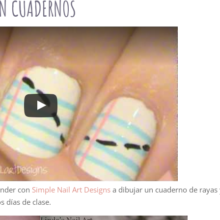
ON CUADERNOS
ender con
Simple Nail Art Designs
a dibujar un cuaderno de rayas
s días de clase.