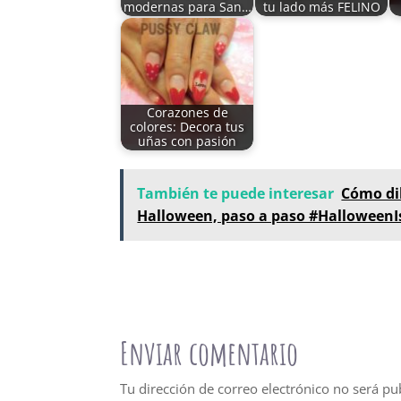
modernas para San…
tu lado más FELINO
Corazones de
colores: Decora tus
uñas con pasión
También te puede interesar
Cómo di
Halloween, paso a paso #Halloween
Enviar comentario
Tu dirección de correo electrónico no será pu