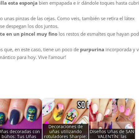
lla esta esponja
bien empapada e ir dándole toques hasta cubri
o unas pinzas de las cejas. Como veis, también se retira el látex
y se despegan los dos juntos.
te en un pincel muy fino
los restos de esmaltes que hayan po
aos que, en este caso, tiene un poco de
purpurina
incorporada y v
omántico para hoy. Vive l’amour!
Decoraciones de
Uñas decoradas con
uñas utilizando
Diseños Uñas de SAN
búhos: Tus Uñas
rotuladores Sharpie:
VALENTÍN: las