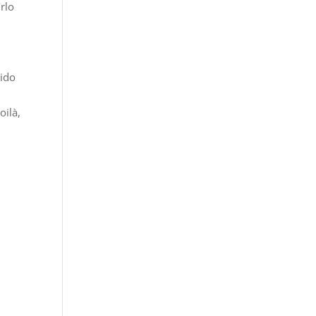
rlo
dido
oilà,