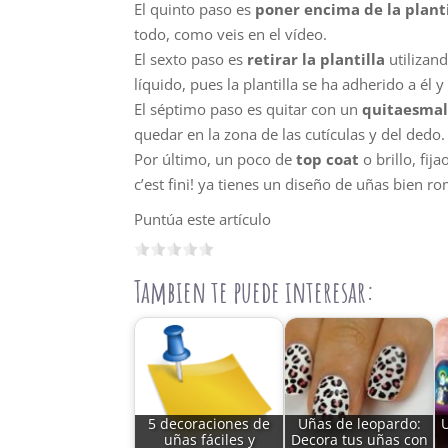
El quinto paso es
poner encima de la planti
todo, como veis en el vídeo.
El sexto paso es
retirar la plantilla
utilizand
líquido, pues la plantilla se ha adherido a él 
El séptimo paso es quitar con un
quitaesmal
quedar en la zona de las cutículas y del dedo.
Por último, un poco de
top coat
o brillo, fij
c’est fini! ya tienes un diseño de uñas bien r
Puntúa este artículo
Tambien te puede interesar:
5 decoraciones de
Uñas de leopardo:
uñas fáciles y
Decora tus uñas con