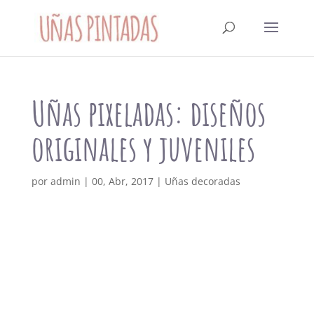
Uñas pixeladas: diseños
originales y juveniles
por
admin
|
00, Abr, 2017
|
Uñas decoradas