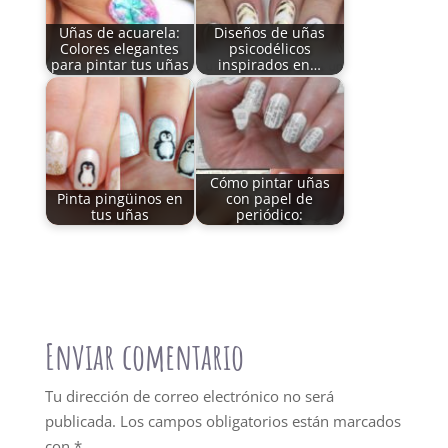
Uñas de acuarela:
Diseños de uñas
Colores elegantes
psicodélicos
para pintar tus uñas
inspirados en…
Cómo pintar uñas
Pinta pingüinos en
con papel de
tus uñas
periódico:
Enviar comentario
Tu dirección de correo electrónico no será
publicada.
Los campos obligatorios están marcados
con
*