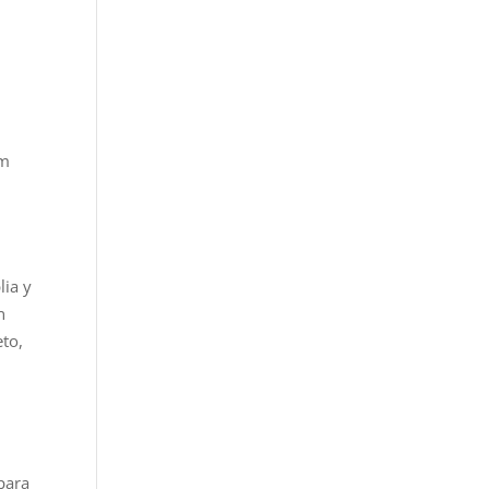
mm
lia y
n
eto,
para