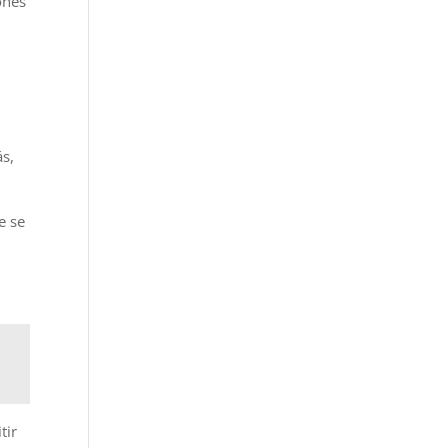
ones
s,
e se
tir