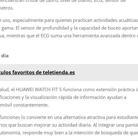
cuentran cristal de zafiro, bisel de titanio, ECG, sensor de
metros.
de uso, especialmente para quienes practican actividades acuáticas
a gama. El sensor de profundidad y la capacidad de buceo aporta
ua, mientras que el ECG suma una herramienta avanzada dentro 
 día
culos favoritos de teletienda.es
alud, el HUAWEI WATCH FIT 5 funciona como extensión práctica d
ificaciones y la visualización rápida de información ayudan a
l móvil constantemente.
 funciones lo convierte en una alternativa atractiva para estudiant
ios que buscan mejorar su actividad diaria. Al integrar una panta
 autonomía, responde muy bien a la intención de búsqueda de qui