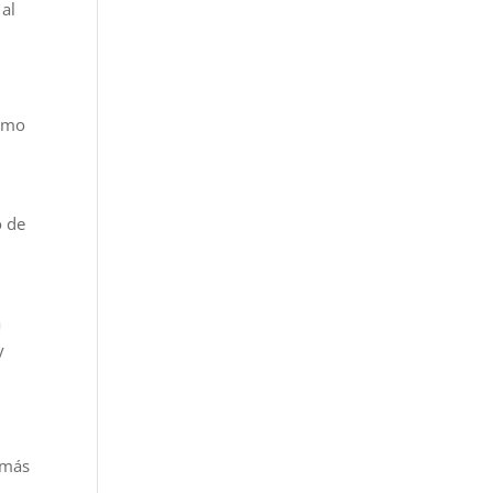
 al
como
o de
a
y
 más