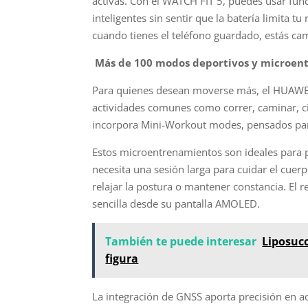
activas. Con el WATCH FIT 5, puedes usar fun
inteligentes sin sentir que la batería limita t
cuando tienes el teléfono guardado, estás c
Más de 100 modos deportivos y microen
Para quienes desean moverse más, el HUAWE
actividades comunes como correr, caminar, c
incorpora Mini-Workout modes, pensados par
Estos microentrenamientos son ideales para pa
necesita una sesión larga para cuidar el cuerp
relajar la postura o mantener constancia. El re
sencilla desde su pantalla AMOLED.
También te puede interesar
Liposucc
figura
La integración de GNSS aporta precisión en acti