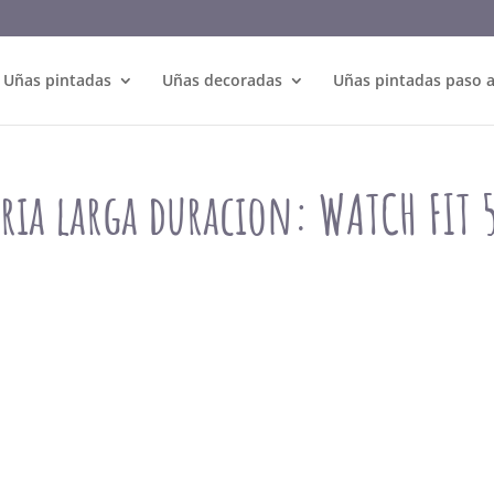
Uñas pintadas
Uñas decoradas
Uñas pintadas paso 
eria larga duracion: WATCH FIT 