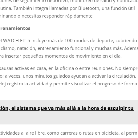
ciones de seguimiento deportivo, monitoreo de salud y notificaci
u rutina. También integra llamadas por Bluetooth, una función útil
aminando o necesitas responder rápidamente.
trenamientos
I WATCH FIT 5 incluye más de 100 modos de deporte, cubriendo
iclismo, natación, entrenamiento funcional y muchas más. Ademá
a insertar pequeños momentos de movimiento en el día.
usas activas en casa, en la oficina o entre reuniones. No siempr
o; a veces, unos minutos guiados ayudan a activar la circulación,
loj registra la actividad y permite visualizar el progreso de forma
ión, el sistema que va más allá a la hora de esculpir tu
vidades al aire libre, como carreras o rutas en bicicleta, al permi