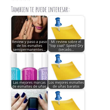
Tambien te puede interesar:
Review y paso a paso
Mi review sobre el
de los esmaltes
"top coat" Speed Dry
semipermanentes…
(secado…
Las mejores marcas
Los mejores esmaltes
de esmaltes de uñas
de uñas baratos