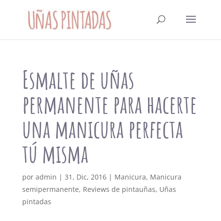
Esmalte de uñas
permanente para hacerte
una manicura perfecta
tú misma
por
admin
|
31, Dic, 2016
|
Manicura
,
Manicura
semipermanente
,
Reviews de pintauñas
,
Uñas
pintadas