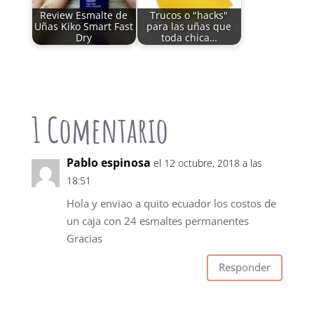
Review Esmalte de
Trucos o "hacks"
Uñas Kiko Smart Fast
para las uñas que
Dry
toda chica…
1 Comentario
Pablo espinosa
el 12 octubre, 2018 a las
18:51
Hola y enviao a quito ecuador los costos de
un caja con 24 esmaltes permanentes
Gracias
Responder