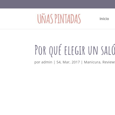
Inicio
Por qué elegir un sal
por
admin
|
54, Mar, 2017
|
Manicura
,
Review