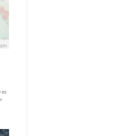
e es
er