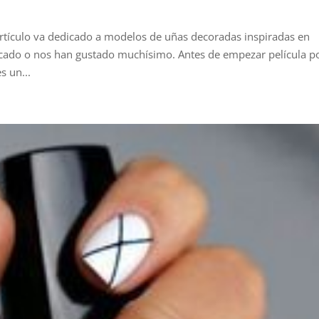
e artículo va dedicado a modelos de uñas decoradas inspiradas en
arcado o nos han gustado muchísimo. Antes de empezar película p
s un...