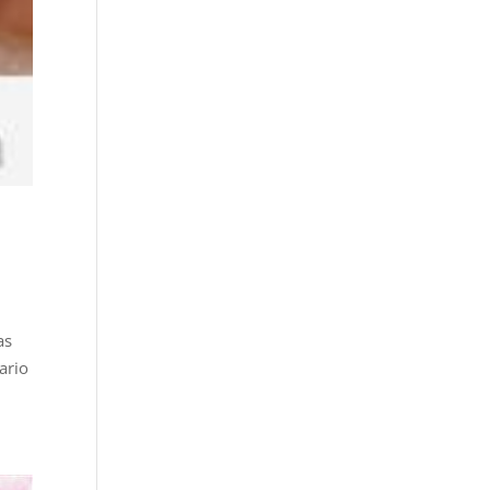
as
ario