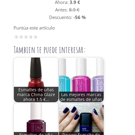
Ahora:
3.9 €
Antes:
8.9 €
Descuento:
-56 %
Puntúa este artículo
Tambien te puede interesar:
Esmaltes de uñas
marca China Glaze
Las mejores marcas
ahora 1.5 €…
de esmaltes de uñas
Esmaltes de uña
Review Esmalte de