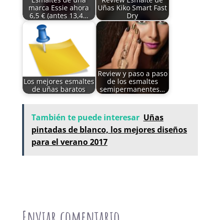
marca Essie ahora
Uñas Kiko Smart Fast
6,5 € (antes 13,4…
Dry
Review y paso a paso
Los mejores esmaltes
de los esmaltes
de uñas baratos
semipermanentes…
También te puede interesar
Uñas
pintadas de blanco, los mejores diseños
para el verano 2017
Enviar comentario