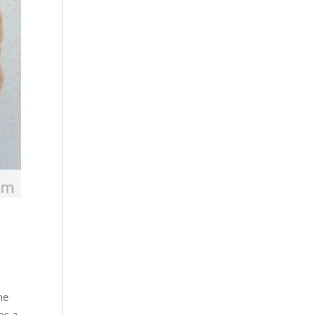
ne
os a