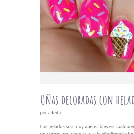
Uñas decoradas con hela
por
admin
Los helados son muy apetecibles en cualquier
una forma muy bonita y, si le añadimos la b