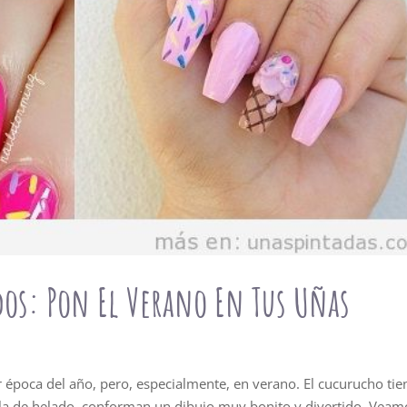
dos: Pon El Verano En Tus Uñas
 época del año, pero, especialmente, en verano. El cucurucho tie
ola de helado, conforman un dibujo muy bonito y divertido. Veam