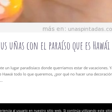
us uñas con el paraíso que es Hawái
ente un lugar paradisíaco donde querríamos estar de vacaciones. Y
e Hawái todo lo que queremos, ¿por qué no hacer una decoració
..
iencia al usuario en nuestro sitio web. Si continúa utilizando este si