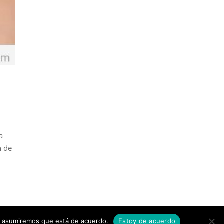
a
n de
tio asumiremos que está de acuerdo.
Estoy de acuerdo