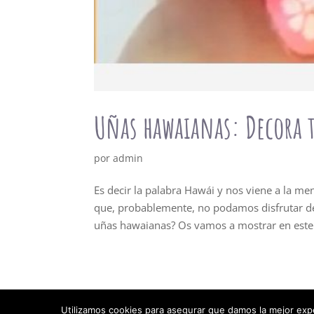
Uñas hawaianas: Decora t
por
admin
Es decir la palabra Hawái y nos viene a la m
que, probablemente, no podamos disfrutar d
uñas hawaianas? Os vamos a mostrar en este.
Utilizamos cookies para asegurar que damos la mejor exper
Contacto
Cookies
Quiénes somos