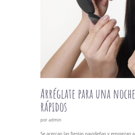
Arréglate para una noche
rápidos
por
admin
Se acercan las fiestas navideñas y empiezan 