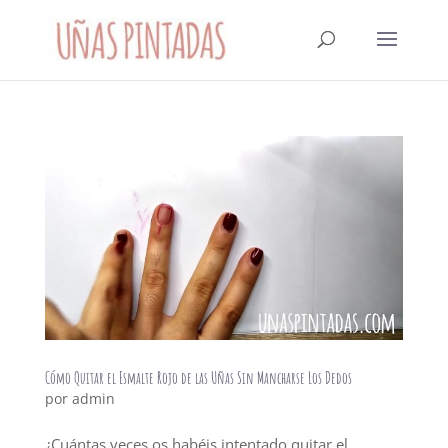
Cómo Quitar el Esmalte Rojo de las Uñas Sin Mancharse Los Dedos
por
admin
¿Cuántas veces os habéis intentado quitar el