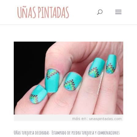
Uñas turquesa decoradas: Estampado de piedra turquesa y combinaciones