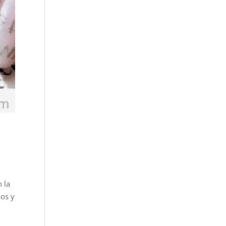
n la
sos y